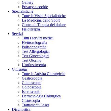
Gallery
Privacy e cookie
Specialistiche
Tutte le Visite Specialistiche
La Medicina dello Sport
Centro di Terapia del dolore
Fisioterapia
Servizi
Tutti i servizi medici
Elettromiografia
Polisonnografia
Test Allergologici
Test Ginecologici
Test Otorino
Uroflussimetria
Chirurgia
Tutte le Attività Chirurgiche
Gastroscopia
Colonscopia
Colposcopia
Isteroscopia
Dermatologia Chirurgica
Cistoscopia
Trattamenti Laser
Diagnostica