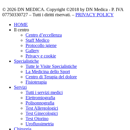
© 2026 DN MEDICA. Copyright ©2018 by DN Medica - P. IVA
07750330727 – Tutti i diritti riservati. –
PRIVACY POLICY
Close
HOME
Menu
Il centro
Centro d’eccellenza
Staff Medico
Protocollo igiene
Gallery
Privacy e cookie
Specialistiche
Tutte le Visite Specialistiche
La Medicina dello Sport
Centro di Terapia del dolore
Fisioterapia
Servizi
Tutti i servizi medici
Elettromiografia
Polisonnografia
Test Allergologici
Test Ginecologici
Test Otorino
Uroflussimetria
Chirurgia