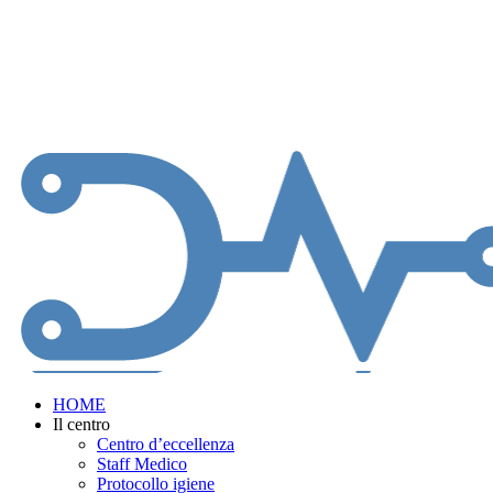
Skip
to
main
content
Menu
HOME
Il centro
Centro d’eccellenza
Staff Medico
Protocollo igiene