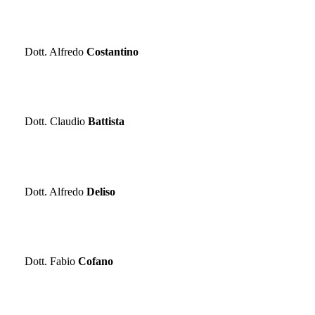
GINECOLOGIA ED OSTETRICIA
Dott. Alfredo
Costantino
MEDICINA DELLO SPORT
Dott. Claudio
Battista
NEUROLOGIA
Dott. Alfredo
Deliso
NEUROCHIRURGIA
Dott. Fabio
Cofano
MEDICINA ESTETICA