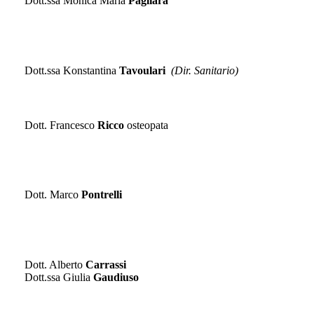
Dott.ssa Monica Maria
Pagliara
ORTOPEDIA E TRAUMATOLOGIA
Dott.ssa Konstantina
Tavoulari
(Dir. Sanitario)
OSTEOPATIA
Dott. Francesco
Ricco
osteopata
OTORINOLARINGOIATRIA
Dott. Marco
Pontrelli
PNEUMOLOGIA
Dott. Alberto
Carrassi
Dott.ssa Giulia
Gaudiuso