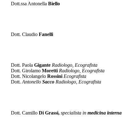
Dott.ssa Antonella
Biello
DERMATOLOGIA
Dott. Claudio
Fanelli
DIAGNOSTICA PER IMMAGINI
Dott. Paola
Gigante
Radiologo, Ecografista
Dott. Girolamo
Moretti
Radiologo, Ecografista
Dott. Nicolangelo
Rossini
Ecografista
Dott.
Antonello
Sacco
Radiologo, Ecografista
ECOCOLORDOPPLER INTERNISTICO
Dott. Camillo
Di Grassi,
specialista in
medicina interna
ENDOCRINOLOGIA