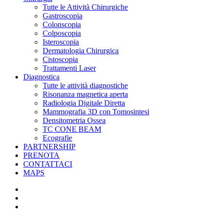
Tutte le Attività Chirurgiche
Gastroscopia
Colonscopia
Colposcopia
Isteroscopia
Dermatologia Chirurgica
Cistoscopia
Trattamenti Laser
Diagnostica
Tutte le attività diagnostiche
Risonanza magnetica aperta
Radiologia Digitale Diretta
Mammografia 3D con Tomosintesi
Densitometria Ossea
TC CONE BEAM
Ecografie
PARTNERSHIP
PRENOTA
CONTATTACI
MAPS
facebook
phone
email