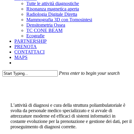
Tutte le attività diagnostiche
Risonanza magnetica aperta
Radiologia Digitale Diretta
Mammografia 3D con Tomosintesi
Densitometria Ossea
TC CONE BEAM
Ecografie
PARTNERSHIP
PRENOTA
CONTATTACI
MAPS
facebook
phone
email
Press enter to begin your search
Close
Search
LO STAFF MEDICO
L’attività di diagnosi e cura della struttura poliambulatoriale è
svolta da personale medico specializzato e si avvale di
attrezzature moderne ed efficaci di sistemi informatici in
costante evoluzione per la prenotazione e gestione dei dati, per il
proseguimento di diagnosi corrette.